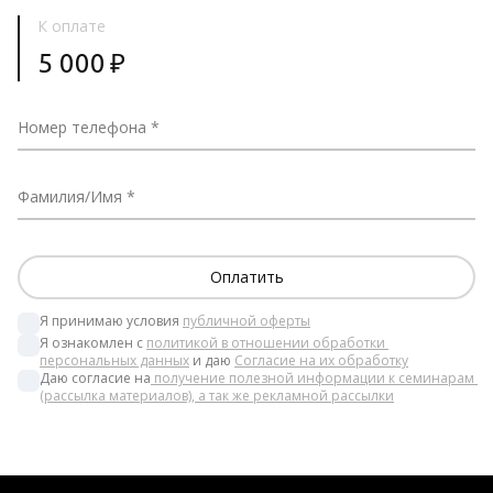
К оплате
5 000
₽
Номер телефона
Фамилия/Имя
Я принимаю условия 
публичной оферты
Я ознакомлен с 
политикой в отношении обработки 
персональных данных
 и даю 
Согласие на их обработку
Даю согласие на
 получение полезной информации к семинарам 
(рассылка материалов), а так же рекламной рассылки